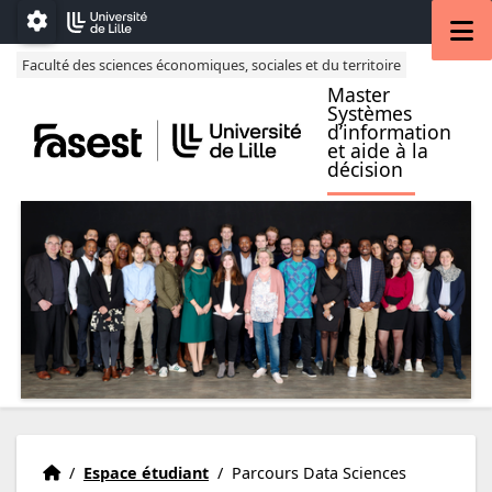
Accéder au menu principal
Accéder au contenu
M
Paramétrage
Faculté des sciences économiques, sociales et du territoire
Master
Systèmes
d’information
et aide à la
décision
Présentation
Accueil
/
Espace étudiant
/
Parcours Data Sciences