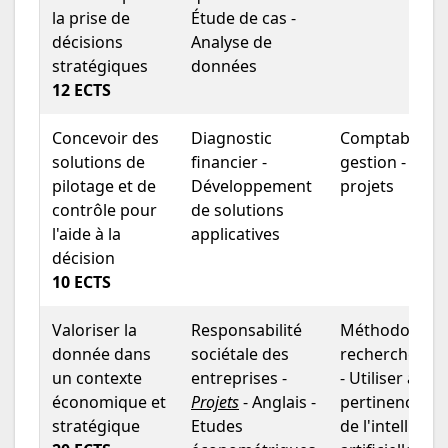
la prise de
Étude de cas -
décisions
Analyse de
stratégiques
données
12 ECTS
Concevoir des
Diagnostic
Comptabilité 
solutions de
financier -
gestion - Gest
pilotage et de
Développement
projets
contrôle pour
de solutions
l'aide à la
applicatives
décision
10 ECTS
Valoriser la
Responsabilité
Méthodologie 
donnée dans
sociétale des
recherche scie
un contexte
entreprises -
- Utiliser avec
économique et
Projets
- Anglais -
pertinence les
stratégique
Etudes
de l'intelligen