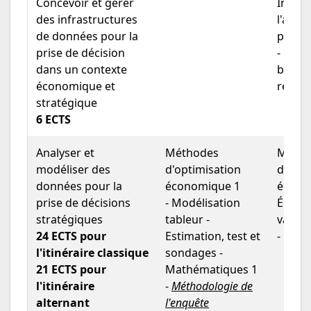
Concevoir et gérer
Introd
des infrastructures
l'algo
de données pour la
progr
prise de décision
- Intr
dans un contexte
bases
économique et
relati
stratégique
6 ECTS
Analyser et
Méthodes
Métho
modéliser des
d'optimisation
d'opti
données pour la
économique 1
écono
prise de décisions
- Modélisation
Écono
stratégiques
tableur -
variab
24 ECTS pour
Estimation, test et
- Mat
l'itinéraire classique
sondages -
21 ECTS pour
Mathématiques 1
l'itinéraire
-
Méthodologie de
alternant
l'enquête