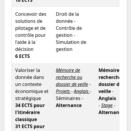
Concevoir des
Droit de la
solutions de
donnée -
pilotage et de
Contrôle de
contrôle pour
gestion -
l'aide à la
Simulation de
décision
gestion
6 ECTS
Valoriser la
Mémoire de
Mémoire de
donnée dans
recherche ou
recherche ou
un contexte
dossier de veille
-
dossier de
économique et
Projets
-
Anglais
-
veille
-
stratégique
Séminaires -
Anglais
34 ECTS pour
Alternance
-
Stage
-
l'itinéraire
Alternance
classique
31 ECTS pour