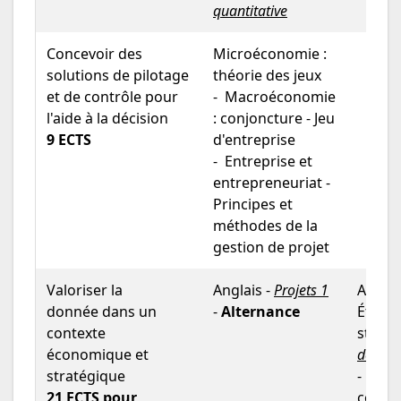
quantitative
Concevoir des
Microéconomie :
solutions de pilotage
théorie des jeux
et de contrôle pour
- Macroéconomie
l'aide à la décision
: conjoncture - Jeu
9 ECTS
d'entreprise
- Entreprise et
entrepreneuriat -
Principes et
méthodes de la
gestion de projet
Valoriser la
Anglais -
Projets 1
Anglai
donnée dans un
-
Alternance
Études
contexte
statis
économique et
de l'en
stratégique
-
Tech
21 ECTS pour
commu