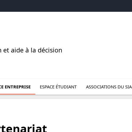
et aide à la décision
Présentation
le sous menu de Espace entreprise
Ouvrir le sous menu de Espace étudiant
Ouvrir le sous menu d
CE ENTREPRISE
ESPACE ÉTUDIANT
ASSOCIATIONS DU SI
tenariat