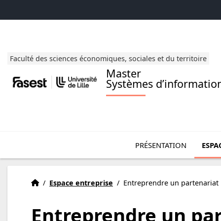
Accéder au menu principal
Accéder au contenu
Faculté des sciences économiques, sociales et du territoire
Master
Systèmes d’information 
Ouvrir le sous menu de 
Ouvrir 
PRÉSENTATION
ESPA
Présentation
Accueil
/
Espace entreprise
/
Entreprendre un partenariat
Entreprendre un par