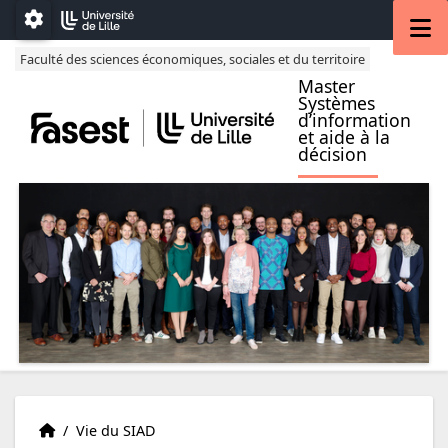
Accéder au menu principal
Accéder au contenu
M
Paramétrage
Faculté des sciences économiques, sociales et du territoire
Master
Systèmes
d’information
et aide à la
décision
Présentation
Accueil
/
Vie du SIAD